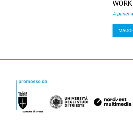
WORK
A panel w
MAGGI