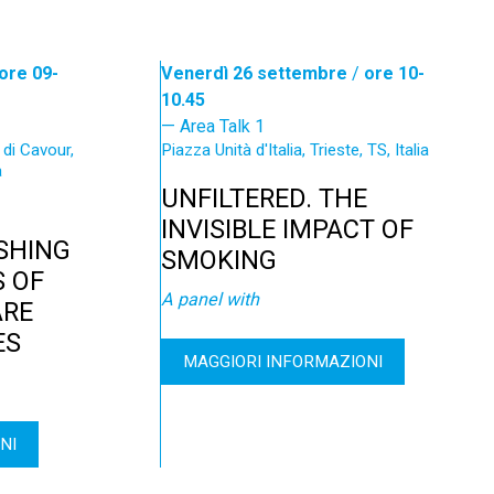
ore 09-
Venerdì 26 settembre
/
ore 10-
10.45
Area Talk 1
di Cavour,
Piazza Unità d'Italia, Trieste, TS, Italia
a
UNFILTERED. THE
INVISIBLE IMPACT OF
SHING
SMOKING
S OF
A panel with
ARE
ES
MAGGIORI INFORMAZIONI
NI