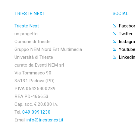
TRIESTE NEXT
SOCIAL
Trieste Next
Facebo
un progetto
Twitter
Comune di Trieste
Instagr
Gruppo NEM Nord Est Multimedia
Youtub
Università di Trieste
LinkedI
curato da Eventi NEM srl
Via Tommaseo 90
35131 Padova (PD)
P.IVA 05425400289
REA PD-466653
Cap. soc. € 20.000 i.v.
Tel.
049 0991230
Email
info@triestenext.it