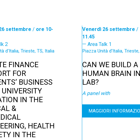
26 settembre
/
ore 10-
Venerdì 26 settembre
/
11.45
lk 2
Area Talk 1
à d'Italia, Trieste, TS, Italia
Piazza Unità d'Italia, Trieste,
TE FINANCE
CAN WE BUILD A
RT FOR
HUMAN BRAIN IN
NTS’ BUSINESS
LAB?
, UNIVERSITY
A panel with
TION IN THE
CAL &
MAGGIORI INFORMAZIO
DICAL
EERING, HEALTH
ETY IN THE