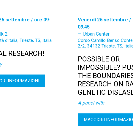
26 settembre
/
ore 09-
Venerdì 26 settembre
/
09.45
lk 2
Urban Center
à d'Italia, Trieste, TS, Italia
Corso Camillo Benso Conte 
2/2, 34132 Trieste, TS, Itali
AL RESEARCH!
POSSIBLE OR
y
IMPOSSIBLE? PU
THE BOUNDARIE
ORI INFORMAZIONI
RESEARCH ON R
GENETIC DISEAS
A panel with
MAGGIORI INFORMAZIO