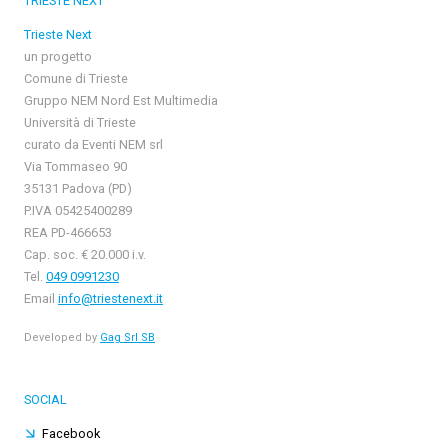
TRIESTE NEXT
Trieste Next
un progetto
Comune di Trieste
Gruppo NEM Nord Est Multimedia
Università di Trieste
curato da Eventi NEM srl
Via Tommaseo 90
35131 Padova (PD)
P.IVA 05425400289
REA PD-466653
Cap. soc. € 20.000 i.v.
Tel.
049 0991230
Email
info@triestenext.it
Developed by
Gag Srl SB
SOCIAL
Facebook