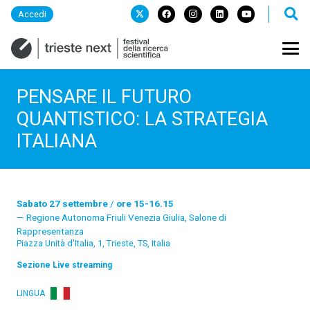
Accedi
PENSARE IL FUTURO
QUANTISTICO: LA STRATEGIA
ITALIANA
Sabato 27 settembre
/
ore 15-16.15
Regione Autonoma Friuli Venezia Giulia, Salone di
Rappresentanza
Piazza Unità d'Italia, 1, Trieste, TS, Italia
Sezione
Live streaming
LINGUA