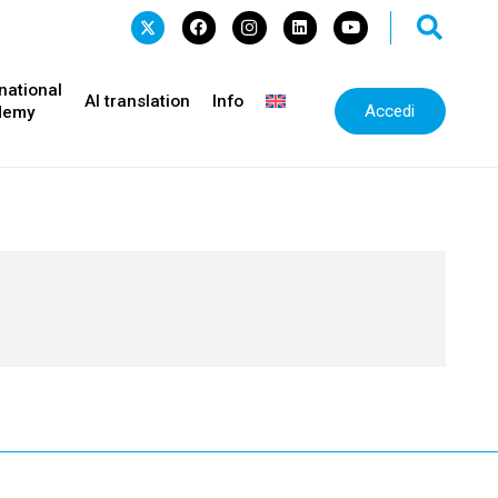
national
AI translation
Info
Accedi
demy