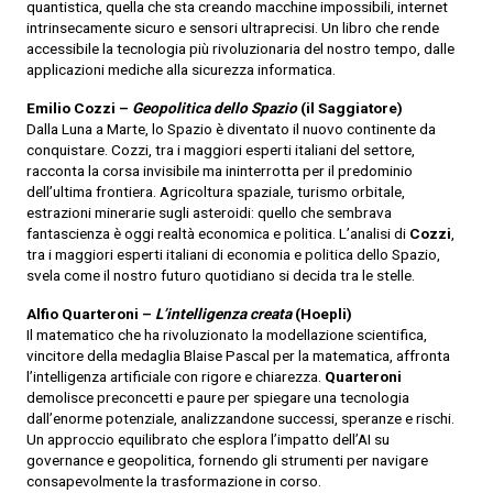
quantistica, quella che sta creando macchine impossibili, internet
intrinsecamente sicuro e sensori ultraprecisi. Un libro che rende
accessibile la tecnologia più rivoluzionaria del nostro tempo, dalle
applicazioni mediche alla sicurezza informatica.
Emilio Cozzi –
Geopolitica dello Spazio
(il Saggiatore)
Dalla Luna a Marte, lo Spazio è diventato il nuovo continente da
conquistare. Cozzi, tra i maggiori esperti italiani del settore,
racconta la corsa invisibile ma ininterrotta per il predominio
dell’ultima frontiera. Agricoltura spaziale, turismo orbitale,
estrazioni minerarie sugli asteroidi: quello che sembrava
fantascienza è oggi realtà economica e politica. L’analisi di
Cozzi
,
tra i maggiori esperti italiani di economia e politica dello Spazio,
svela come il nostro futuro quotidiano si decida tra le stelle.
Alfio Quarteroni –
L’intelligenza creata
(Hoepli)
Il matematico che ha rivoluzionato la modellazione scientifica,
vincitore della medaglia Blaise Pascal per la matematica, affronta
l’intelligenza artificiale con rigore e chiarezza.
Quarteroni
demolisce preconcetti e paure per spiegare una tecnologia
dall’enorme potenziale, analizzandone successi, speranze e rischi.
Un approccio equilibrato che esplora l’impatto dell’AI su
governance e geopolitica, fornendo gli strumenti per navigare
consapevolmente la trasformazione in corso.