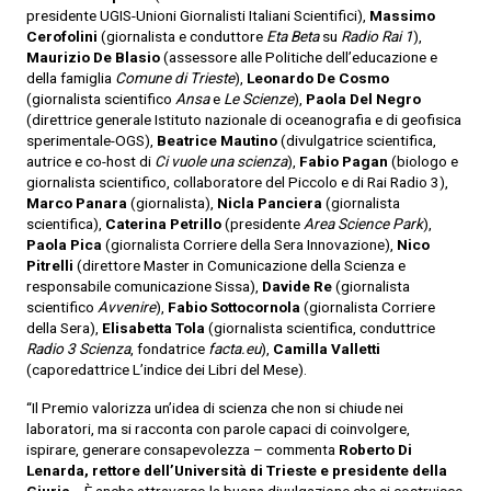
presidente UGIS-Unioni Giornalisti Italiani Scientifici),
Massimo
Cerofolini
(giornalista e conduttore
Eta Beta
su
Radio Rai 1
),
Maurizio De
Blasio
(assessore alle Politiche dell’educazione e
della famiglia
Comune di
Trieste
),
Leonardo De Cosmo
(giornalista scientifico
Ansa
e
Le Scienze
),
Paola Del Negro
(direttrice generale Istituto nazionale di oceanografia e di geofisica
sperimentale-OGS),
Beatrice Mautino
(divulgatrice scientifica,
autrice e co-host di
Ci vuole una scienza
),
Fabio Pagan
(biologo e
giornalista scientifico, collaboratore del Piccolo e di Rai Radio 3),
Marco Panara
(giornalista),
Nicla Panciera
(giornalista
scientifica),
Caterina Petrillo
(presidente
Area Science Park
),
Paola Pica
(giornalista Corriere della Sera Innovazione),
Nico
Pitrelli
(direttore Master in Comunicazione della Scienza e
responsabile comunicazione Sissa),
Davide Re
(giornalista
scientifico
Avvenire
),
Fabio Sottocornola
(giornalista Corriere
della Sera),
Elisabetta
Tola
(giornalista scientifica, conduttrice
Radio 3 Scienza
, fondatrice
facta.eu
),
Camilla Valletti
(caporedattrice L’indice dei Libri del Mese).
“Il Premio valorizza un’idea di scienza che non si chiude nei
laboratori, ma si racconta con parole capaci di coinvolgere,
ispirare, generare consapevolezza – commenta
Roberto Di
Lenarda, rettore dell’Università di Trieste e
presidente della