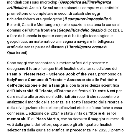
mondiali con i suoi microchip (
Geopolitica dell’intelligenza
artificiale
di Aresu). Se sul nostro pianeta i computer quantistici
promettono di completare in secondi calcoli che oggi
richiederebbero ere geologiche (
Il computer impossibile
di
Benenti, Casati e Montangero), nello spazio si scatena la corsa al
dominio dell’ultima frontiera (
Geopolitica dello Spazio
di Cozzi). E
a fare da bussola in questo campo di battaglia tecnologico e
geopolitico, un matematico ci insegna a navigare l’intelligenza
artificiale senza paure né illusioni (
L’intelligenza creata
di
Quarteroni).
Sono saggi che raccontano la metamorfosi del presente e
disegnano il futuro i cinque titoli finalisti della terza edizione del
Premio Trieste Next – Science
Book of the Year
, promosso da
ItalyPost e Comune di Trieste –
Assessorato alle Politiche
dell’educazione e della famiglia
, con la presidenza scientifica
dell’
Università di Trieste
, all’interno del festival
Trieste
Next
per
dare risalto alle produzioni editoriali più recenti che raccontino e
analizzino il mondo della scienza, sia sotto l’aspetto della ricerca e
della divulgazione che delle implicazioni etiche e filosofiche a essa
connesse. L’edizione del 2024 è stata vinta da “
Storie di errori
memorabili
” di
Piero
Martin
, che ha ricevuto il maggior numero di
voti dalla giuria dei lettori, superando gli altri quattro finalisti
selezionati dalla giuria scientifica. In precedenza, nel 2023,il premio