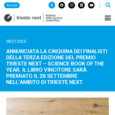
Accedi
08.07.2025
ANNUNCIATA LA CINQUINA DEI FINALISTI
DELLA TERZA EDIZIONE DEL PREMIO
TRIESTE NEXT – SCIENCE BOOK OF THE
YEAR. IL LIBRO VINCITORE SARÀ
PREMIATO IL 28 SETTEMBRE
NELL’AMBITO DI TRIESTE NEXT