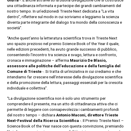
Giuria
-. È anche attraverso la buona divulgazione che si costruisce
una cittadinanza informata e partecipe dei grandi cambiamenti del
nostro tempo. In un’edizionedi Trieste Next dedicata a “La vita
dentro”, riflettere sul modo in cui scriviamo e leggiamo la scienza
diventa parte integrante del dialogo tra mondo della conoscenza e
società”.
“Anche quest’anno la letteratura scientifica trova in Trieste Next
uno spazio prezioso nel premio Science Book of the Year il quale,
nelle edizioni precedenti, ha avuto grande successo di pubblico,
consentendo l’incontro tra scienza e svago, lettura e confronto,
cronaca e immaginazione – afferma
Maurizio De
Blasio,
assessore alle politiche dell’educazione e della famiglia del
Comune di Trieste
-. Si tratta di un’iniziativa in cui crediamo e che
intendiamo far crescere nell’interesse della divulgazione scientifica
e della promozione della lettura, passaggi essenziali per la crescita
individuale e collettiva”.
“La divulgazione scientifica non è solo uno strumento per
comprendere il presente, ma un atto di cittadinanza attiva che ci
permette di leggere con consapevolezza i cambiamenti profondi
del nostro tempo – dichiara
Antonio
Maconi, direttore Trieste
Next-Festival della Ricerca Scientifica
-. Il Premio Trieste Next –
Science Book of the Year nasce con questa convinzione, premiando