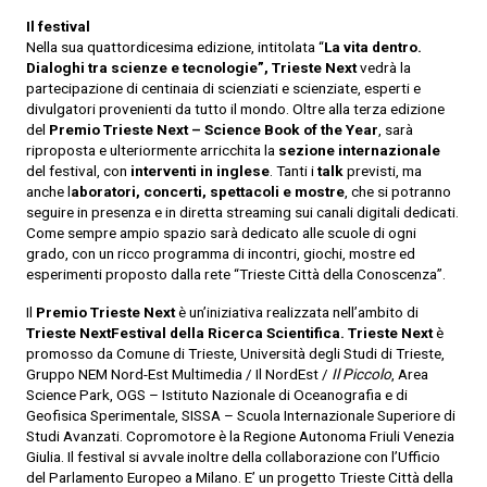
Il festival
Nella sua quattordicesima edizione, intitolata “
La vita dentro.
Dialoghi tra
scienze e tecnologie”, Trieste Next
vedrà la
partecipazione di centinaia di scienziati e scienziate, esperti e
divulgatori provenienti da tutto il mondo. Oltre alla terza edizione
del
Premio Trieste Next – Science Book of the Year
, sarà
riproposta e ulteriormente arricchita la
sezione internazionale
del festival, con
interventi in inglese
. Tanti i
talk
previsti, ma
anche l
aboratori, concerti,
spettacoli e mostre
, che si potranno
seguire in presenza e in diretta streaming sui canali digitali dedicati.
Come sempre ampio spazio sarà dedicato alle scuole di ogni
grado, con un ricco programma di incontri, giochi, mostre ed
esperimenti proposto dalla rete “Trieste Città della Conoscenza”.
Il
Premio Trieste Next
è un’iniziativa realizzata nell’ambito di
Trieste NextFestival della Ricerca Scientifica. Trieste Next
è
promosso da Comune di Trieste, Università degli Studi di Trieste,
Gruppo NEM Nord-Est Multimedia / Il NordEst /
Il Piccolo
, Area
Science Park, OGS – Istituto Nazionale di Oceanografia e di
Geofisica Sperimentale, SISSA – Scuola Internazionale Superiore di
Studi Avanzati. Copromotore è la Regione Autonoma Friuli Venezia
Giulia. Il festival si avvale inoltre della collaborazione con l’Ufficio
del Parlamento Europeo a Milano. E’ un progetto Trieste Città della