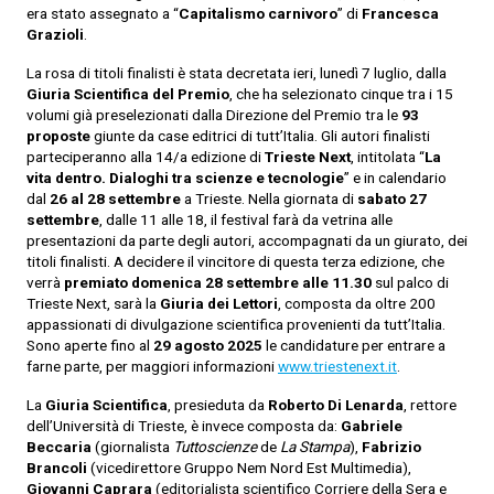
era stato assegnato a “
Capitalismo carnivoro
” di
Francesca
Grazioli
.
La rosa di titoli finalisti è stata decretata ieri, lunedì 7 luglio, dalla
Giuria
Scientifica del Premio
, che ha selezionato cinque tra i 15
volumi già preselezionati dalla Direzione del Premio tra le
93
proposte
giunte da case editrici di tutt’Italia. Gli autori finalisti
parteciperanno alla 14/a edizione di
Trieste Next
, intitolata “
La
vita dentro. Dialoghi tra scienze e tecnologie
” e in calendario
dal
26 al 28 settembre
a Trieste. Nella giornata di
sabato 27
settembre
, dalle 11 alle 18, il festival farà da vetrina alle
presentazioni da parte degli autori, accompagnati da un giurato, dei
titoli finalisti. A decidere il vincitore di questa terza edizione, che
verrà
premiato domenica 28
settembre
alle 11.30
sul palco di
Trieste Next, sarà la
Giuria dei Lettori
, composta da oltre 200
appassionati di divulgazione scientifica provenienti da tutt’Italia.
Sono aperte fino al
29 agosto 2025
le candidature per entrare a
farne parte, per maggiori informazi
oni
www.triestenext.it
.
La
Giuria Scientifica
, presieduta da
Roberto Di Lenarda
, rettore
dell’Università di Trieste, è invece composta da:
Gabriele
Beccaria
(giornalista
Tuttoscienze
de
La
Stampa
),
Fabrizio
Brancoli
(vicedirettore Gruppo Nem Nord Est Multimedia),
Giovanni Caprara
(editorialista scientifico Corriere della Sera e