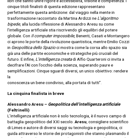
libri che sanno unire rigore e accessibilità, visione e competenza. I
cinque titoli finalisti di questa edizione rappresentano
perfettamente questa ambizione: dal viaggio nella mente in
trasformazione raccontato da Martina Ardizzi ne
L’algoritmo
bipede
, alla lucida riflessione di Alessandro Aresu su come
l’intelligenza artificiale stia riscrivendo gli equilibri del potere
globale. Con
Il computer impossibile
, Benenti, Casati e Montangero
ci aprono le porte della rivoluzione quantistica, mentre Emilio Cozzi
in
Geopolitica dello Spazio
ci mostra come la corsa allo spazio sia
già una delle partite economiche e strategiche più cruciali del
futuro. E infine,
L’intelligenza creata
di Alfio Quarteroni ci invita a
decifrare l’AI con l’occhio della scienza, superando paure e
semplificazioni. Cinque sguardi diversi, un unico obiettivo: rendere
la
conoscenza un bene condiviso, alla portata di tutti”.
La cinquina finalista in breve
Alessandro Aresu –
Geopolitica dell’intelligenza artificiale
(Feltrinelli)
L’intelligenza artificiale non è solo tecnologia, è il nuovo campo di
battaglia geopolitico del XXI secolo.
Aresu
, consigliere scientifico
di Limes e autore di diversi saggi su tecnologia e geopolitica, ci
guida attraverso le storie dei protagonisti che stanno plasmando il