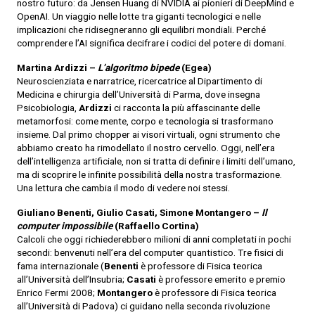
nostro futuro: da Jensen Huang di NVIDIA ai pionieri di DeepMind e
OpenAI. Un viaggio nelle lotte tra giganti tecnologici e nelle
implicazioni che ridisegneranno gli equilibri mondiali. Perché
comprendere l’AI significa decifrare i codici del potere di domani.
Martina Ardizzi –
L’algoritmo bipede
(Egea)
Neuroscienziata e narratrice, ricercatrice al Dipartimento di
Medicina e chirurgia dell’Università di Parma, dove insegna
Psicobiologia,
Ardizzi
ci racconta la più affascinante delle
metamorfosi: come mente, corpo e tecnologia si trasformano
insieme. Dal primo chopper ai visori virtuali, ogni strumento che
abbiamo creato ha rimodellato il nostro cervello. Oggi, nell’era
dell’intelligenza artificiale, non si tratta di definire i limiti dell’umano,
ma di scoprire le infinite possibilità della nostra trasformazione.
Una lettura che cambia il modo di vedere noi stessi.
Giuliano Benenti, Giulio Casati, Simone Montangero –
Il
computer impossibile
(Raffaello Cortina)
Calcoli che oggi richiederebbero milioni di anni completati in pochi
secondi: benvenuti nell’era del computer quantistico. Tre fisici di
fama internazionale (
Benenti
è professore di Fisica teorica
all’Università dell’Insubria;
Casati
è professore emerito e premio
Enrico Fermi 2008;
Montangero
è professore di Fisica teorica
all’Università di Padova) ci guidano nella seconda rivoluzione