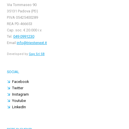
Via Tommaseo 90
35131 Padova (PD)
P.IVA 05425400289
REA PD-466653
Cap. soc. € 20.000 i.v.
Tel.
049 0991230
Email
info@triestenext.it
Developed by
Gag Srl SB
SOCIAL
Facebook
Twitter
Instagram
Youtube
LinkedIn