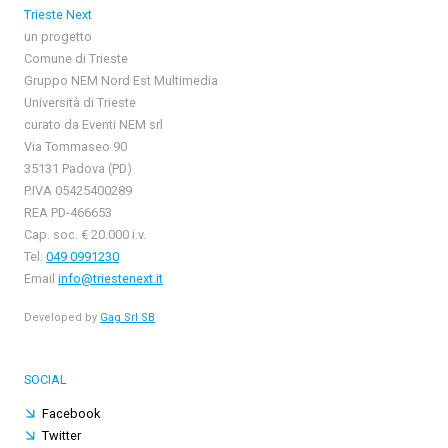
Trieste Next
un progetto
Comune di Trieste
Gruppo NEM Nord Est Multimedia
Università di Trieste
curato da Eventi NEM srl
Via Tommaseo 90
35131 Padova (PD)
P.IVA 05425400289
REA PD-466653
Cap. soc. € 20.000 i.v.
Tel.
049 0991230
Email
info@triestenext.it
Developed by
Gag Srl SB
SOCIAL
Facebook
Twitter