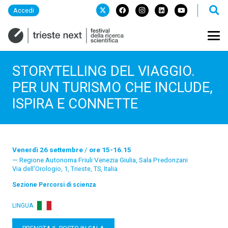
Accedi
STORYTELLING DEL VIAGGIO.
PER UN TURISMO CHE INCLUDE,
ISPIRA E CONNETTE
Venerdì 26 settembre
/
ore 15-16.15
Regione Autonoma Friuli Venezia Giulia, Sala Predonzani
Via dell'Orologio, 1, Trieste, TS, Italia
Sezione
Percorsi di scienza
LINGUA