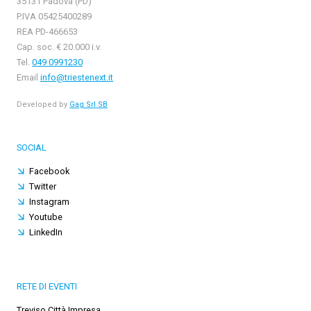
35131 Padova (PD)
P.IVA 05425400289
REA PD-466653
Cap. soc. € 20.000 i.v.
Tel.
049 0991230
Email
info@triestenext.it
Developed by
Gag Srl SB
SOCIAL
Facebook
Twitter
Instagram
Youtube
LinkedIn
RETE DI EVENTI
Treviso Città Impresa